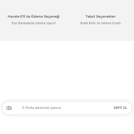
Ürün bilgilerinde hatalar bulunuyor.
Ürün fiyatı diğer sitelerden daha pahalı.
Havele Eft ile Ödeme Seçeneği
Taksit Seçenekleri
Bu ürüne benzer farklı alternatifler olmalı.
Tüm Bankalarla ödeme yapın!
Kredi Kartı ile ödeme fırsatı
Gönder
Adres: Tersane caddesi, Galata hırdavatçılar Çarşısı No:53 Po: 34425 Karaköy-
Beyoğlu İSTANBUL
0212 243 17 50
Kampanya ve yeniliklerden haberdar olmak için e-bültenimize kayıt olun.
KAYIT OL
Üyelik