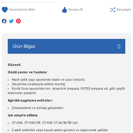
Tavsiye Et
Karşılaştır
Ürün Bilgisi
Düzenli.
Güçlü yanlar ve faydalar
Masif çelik yapı sayesinde stabil ve uzun ömürlü
Sıkıştırma cıvatasıyla aletsiz montaj
Konik form sayesinde örn. eksantrik zımpara, ROTEX zımpara vb. gibi çeşitli
makineler asılabilir
Ağırlıklı uygulama noktaları
Zımparalama ve polisaj çalışmaları
için adapte edilmiş
CT-ASA, CT-ASA/SB, CT-ASA CT 26/36/SB için
2 adet elektrikli veya havalı aletin güvenli ve ergonomik şekilde