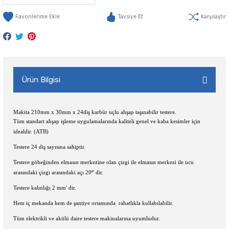
Tavsiye Et
Karşılaştır
Ürün Bilgisi
Makita 210mm x 30mm x 24diş karbür uçlu ahşap taşınabilir testere.
Tüm standart ahşap işleme uygulamalarında kaliteli genel ve kaba kesimler için
idealdir. (ATB)
Testere 24 diş sayısına sahiptir.
Testere göbeğinden elmasın merkezine olan çizgi ile elmasın merkezi ile ucu
arasındaki çizgi arasındaki açı 20º' dir.
Testere kalınlığı 2 mm' dir.
Hem iç mekanda hem de şantiye ortamında rahatlıkla kullabılabilir.
Tüm elektrikli ve akülü daire testere makinalarına uyumludur.