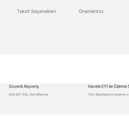
Taksit Seçenekleri
Önerileriniz
 diğer konularda yetersiz gördüğünüz noktaları öneri formunu kullanarak tar
Bu ürüne ilk yorumu siz yapın!
Güvenli Alışveriş
Havele Eft ile Ödeme
Yorum Yaz
256 BIT SSL Sertifika ile
Tüm Bankalarla ödeme y