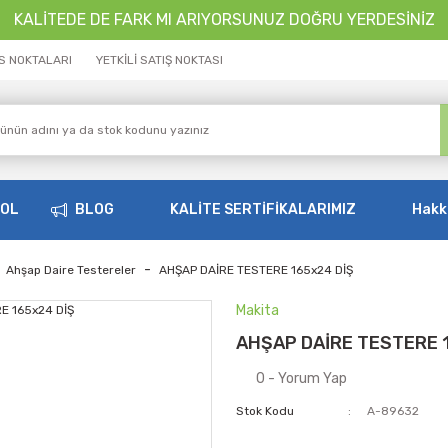
KALİTEDE DE FARK MI ARIYORSUNUZ DOĞRU YERDESİNİZ
İS NOKTALARI
YETKİLİ SATIŞ NOKTASI
OOL
BLOG
KALİTE SERTİFİKALARIMIZ
Hakk
Ahşap Daire Testereler
AHŞAP DAİRE TESTERE 165x24 DİŞ
Makita
AHŞAP DAİRE TESTERE 
0 - Yorum Yap
Stok Kodu
A-89632