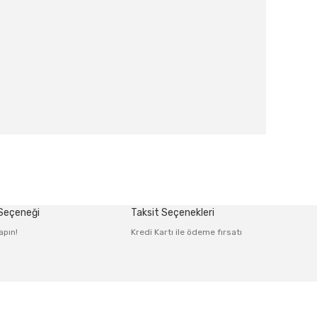
afımıza iletebilirsiniz.
 Seçeneği
Taksit Seçenekleri
apın!
Kredi Kartı ile ödeme fırsatı