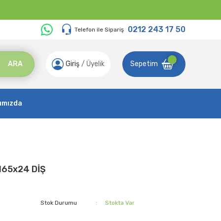
0212 243 17 50
Telefon ile Sipariş
ARA
Giriş
/
Üyelik
Sepetim
ımızda
165x24 DİŞ
Stok Durumu
Stokta Var