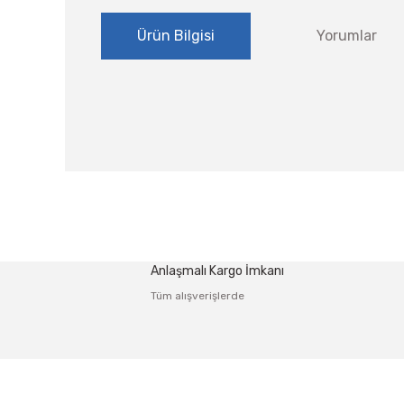
Ürün Bilgisi
Yorumlar
Bu ürünün fiyat bilgisi, resim, ürün açıklamalarında ve
Görüş ve önerileriniz için teşekkür ederiz.
Ürün resmi kalitesiz, bozuk veya görüntülenemiyor.
Anlaşmalı Kargo İmkanı
Ürün açıklamasında eksik bilgiler bulunuyor.
Tüm alışverişlerde
Ürün bilgilerinde hatalar bulunuyor.
Ürün fiyatı diğer sitelerden daha pahalı.
Bu ürüne benzer farklı alternatifler olmalı.