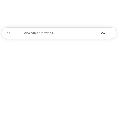
0212 243 17 50
Kampanya ve yeniliklerden haberdar olmak için e-bültenimize kayıt olun.
KAYIT OL
Üyelik
Kurumsal
Alışveriş
Copyright 2023 © - dogusmakine.com.tr - Tüm hakları saklıdır - Kredi kartı
bilgileriniz 256bit SSL Sertifikası ile Korunmaktadır.