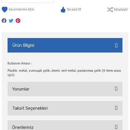
Tavsiye Et
Karşılaştır
Ürün Bilgisi
Kullanım Amacı :
Plastik, metal, yumuşak çelik, demir, sert metal, paslanmaz çelik (4-5mm arası
için).
Yorumlar
Taksit Seçenekleri
Bu ürüne ilk yorumu siz yapın!
Önerileriniz